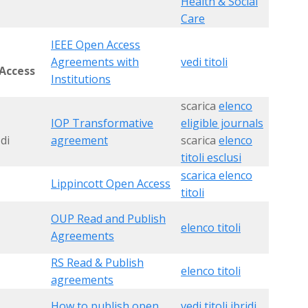
He
a
lth & Social
Care
IEEE Open Access
Agreements with
vedi titoli
Access
Institutions
scarica
elenco
IOP Transformative
eligible journals
di
agreement
scarica
elenco
titoli esclusi
scarica elenco
Lippincott Open Access
titoli
OUP Read and Publish
elenco titoli
Agreements
RS Read & Publish
elenco titoli
agreements
How to publish open
vedi titoli ibridi