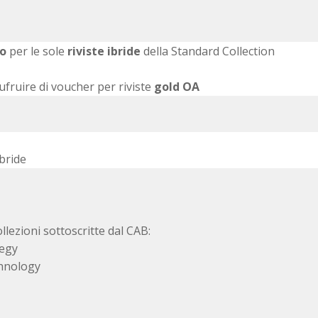
io
per le sole
riviste ibride
della Standard Collection
ufruire di voucher per riviste
gold OA
ibride
llezioni sottoscritte dal CAB:
tegy
hnology