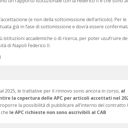
no un rapporto istituzionale con la Federico II e che sono aut
ccettazione (e non della sottomissione dell’articolo). Per le s
tuata già in fase di sottomissione e dovrà essere confermata
iù istituzioni accademiche o di ricerca, per poter usufruire d
tà di Napoli Federico II.
I
al 2025, le trattative per il rinnovo sono ancora in corso,
al
ire la copertura delle APC per articoli accettati nel 20
porre la possibilità di pubblicare all’interno del contratt
e che
le APC richieste non sono ascrivibili al CAB