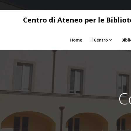
Vai
al
contenuto
Centro di Ateneo per le Bibliot
Home
Il Centro
Bibl
C