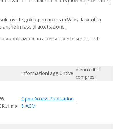
orizzati al caricamento in IRIS (docenti, ricercatori,
ole riviste gold open access di Wiley, la verifica
 anche in fase di accettazione.
ella pubblicazione in accesso aperto senza costi
elenco titoli
informazioni aggiuntive
compresi
26
.
Open Access Publication
–
o CRUI ma
& ACM