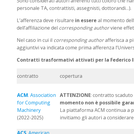
Sono considerati autori afferenti tutti coloro che han
personale TA, contrattisti, assegnisti, dottorandi…).
L’afferenza deve risultare
in essere
al momento dell’a
dell’affiliazione del
corresponding author
viene effet
Nel caso in cui il
corresponding author
afferisca a p
aggiuntivi va indicata come prima afferenza l’Universi
Contratti trasformativi attivati per la Federico I
contratto
copertura
ACM
. Association
ATTENZIONE
: contratto scaduto 
for Computing
momento non è possibile garant
Machinery
La piattaforma ACM continua a pro
(2022-2025)
invitiamo gli autori a considerar
ACS
. American