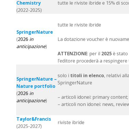
Chemistry
tutte le riviste ibride e 15% di sco
(2022-2025)
tutte le riviste ibride
SpringerNature
(
2026
in
La dotazione voucher è nuovame
anticipazione
)
ATTENZIONE
: per il
2025
è stato
l’editore procederà a respingere tu
solo i
titoli in elenco
, relativi 
SpringerNature –
SpringerNature
Nature portfolio
(
2026
in
– articoli idonei: primary content;
anticipazione
)
– articoli non idonei: news, revi
Taylor&Francis
riviste ibride
(2025-2027)