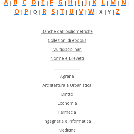
A
B
C
D
E
F
G
H
I
J
K
L
M
N
|
|
|
|
|
|
|
|
|
|
|
|
|
|
O
P
R
S
T
U
V
W
Z
|
| Q |
|
|
|
|
|
| X | Y |
Banche dati bibliometriche
Collezioni di ebooks
Multidisciplinari
Norme e Brevetti
______________
Agraria
Architettura e Urbanistica
Diritto
Economia
Farmacia
Ingegneria e Informatica
Medicina