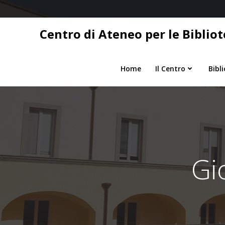
Vai
al
contenuto
Centro di Ateneo per le Bibliot
Home
Il Centro
Bibl
Gi