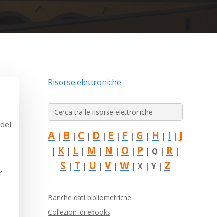
Risorse elettroniche
Search
for:
 del
A
B
C
D
E
F
G
H
I
J
|
|
|
|
|
|
|
|
|
K
L
M
N
O
P
R
|
|
|
|
|
|
| Q |
|
S
T
U
V
W
Z
|
|
|
|
| X | Y |
r
Banche dati bibliometriche
Collezioni di ebooks