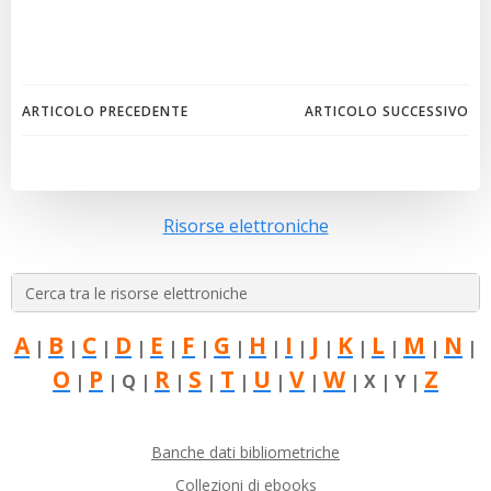
Navigazione
Navigazion
ARTICOLO PRECEDENTE
ARTICOLO SUCCESSIVO
articoli
articoli
Risorse elettroniche
Search
for:
A
B
C
D
E
F
G
H
I
J
K
L
M
N
|
|
|
|
|
|
|
|
|
|
|
|
|
|
O
P
R
S
T
U
V
W
Z
|
| Q |
|
|
|
|
|
| X | Y |
Banche dati bibliometriche
Collezioni di ebooks